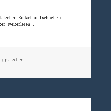
ätzchen. Einfach und schnell zu
Kulleraugen
xer!
weiterlesen
wörter
ig
,
plätzchen