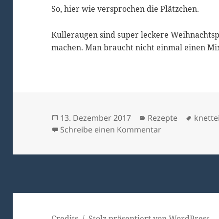
So, hier wie versprochen die Plätzchen.
Kulleraugen sind super leckere Weihnachtspl
machen. Man braucht nicht einmal einen Mi
Veröffentlicht
Kategorien
Schlag
13. Dezember 2017
Rezepte
knette
am
zu Kulleraugen
Schreibe einen Kommentar
Credits
Stolz präsentiert von WordPress