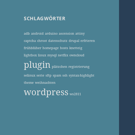
SCHLAGWÖRTER
adb
android
arduino
ascension
attiny
captcha
chroot
datenschutz
drupal
erfrieren
frühblüher
homepage
hosts
knetteig
lightbox
linux
mysql
netflix
owncloud
plugin
plätzchen
registrierung
selinux
serie
sftp
spam
ssh
syntax-highlight
theme
weihnachten
wordpress
ws2811